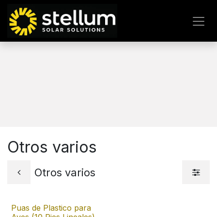
IR AL CONTENIDO
Otros varios
Otros varios
Puas de Plastico para