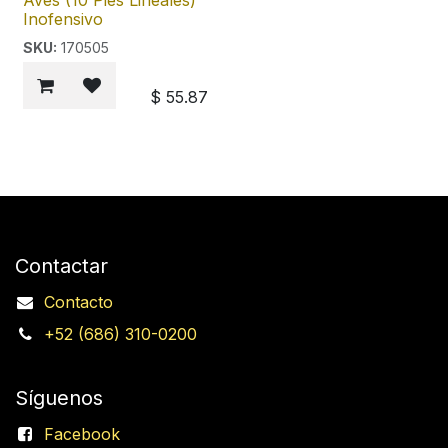
Aves (10 Pies Lineales)
Inofensivo
SKU:
170505
$
55.87
Contactar
Contacto
+52 (686) 310-0200
Síguenos
Facebook