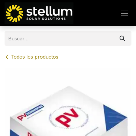
IR AL CONTENIDO
Todos los productos