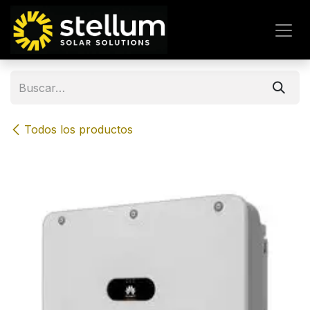
IR AL CONTENIDO
Todos los productos