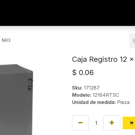
 4 NR3
Caja Registro 12 
$
0.06
Sku:
171287
Modelo:
12164RTSC
Unidad de medida:
Pieza