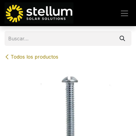
IR AL CONTENIDO
Todos los productos