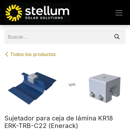
IR AL CONTENIDO
Todos los productos
Sujetador para ceja de lámina KR18
ERK-TRB-C22 (Enerack)