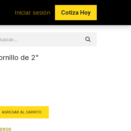
Iniciar sesión
Co​​tiza Hoy
rnillo de 2"
AGREGAR AL CARRITO
deseos