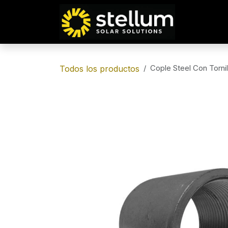
IR AL CONTENIDO
Cople Steel Con Tornil
Todos los productos