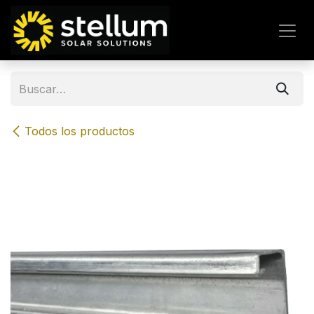
IR AL CONTENIDO
Todos los productos