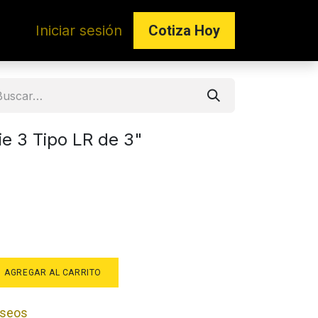
Iniciar sesión
Co​​tiza Hoy
ie 3 Tipo LR de 3"
AGREGAR AL CARRITO
deseos