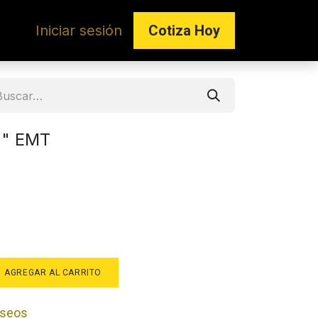
Iniciar sesión
Co​​tiza Hoy
2" EMT
AGREGAR AL CARRITO
deseos