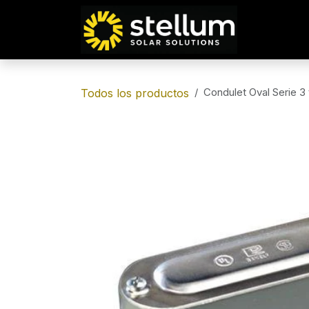
IR AL CONTENIDO
Condulet Oval Serie 3 
Todos los productos