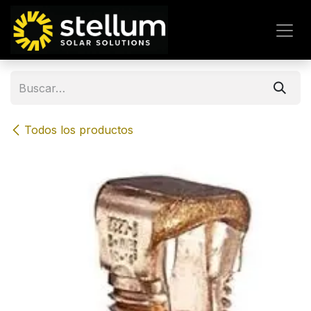
IR AL CONTENIDO
Todos los productos