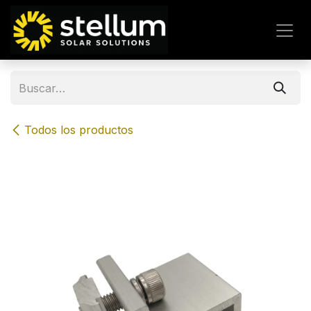
IR AL CONTENIDO
Todos los productos