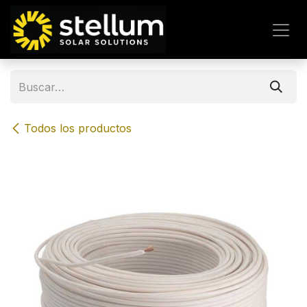
IR AL CONTENIDO
Todos los productos