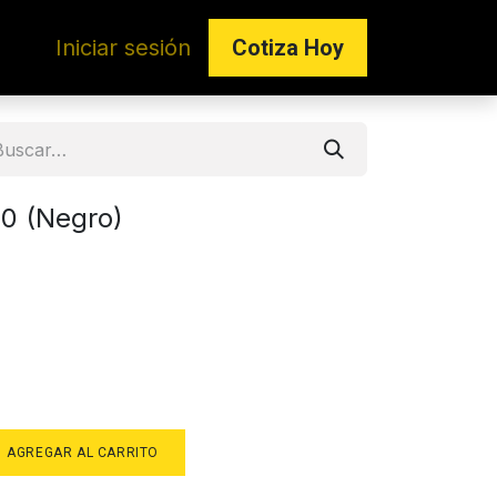
Iniciar sesión
Co​​tiza Hoy
10 (Negro)
AGREGAR AL CARRITO