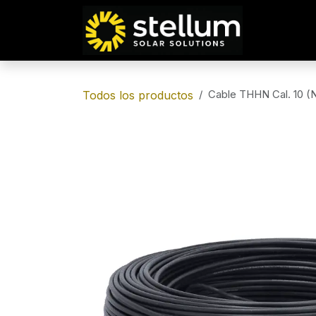
IR AL CONTENIDO
Cable THHN Cal. 10 (
Todos los productos